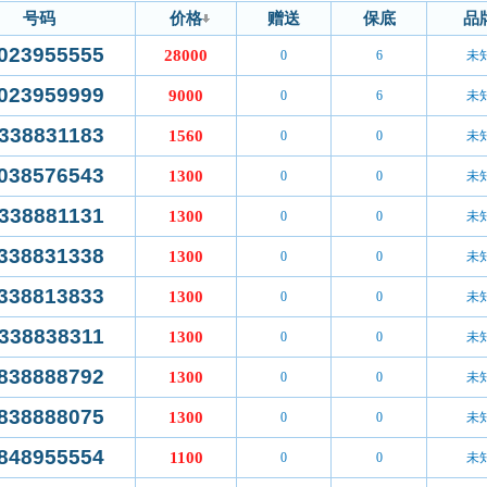
号码
价格
赠送
保底
品
023955555
28000
0
6
未
023959999
9000
0
6
未
338831183
1560
0
0
未
038576543
1300
0
0
未
338881131
1300
0
0
未
338831338
1300
0
0
未
338813833
1300
0
0
未
338838311
1300
0
0
未
838888792
1300
0
0
未
838888075
1300
0
0
未
848955554
1100
0
0
未