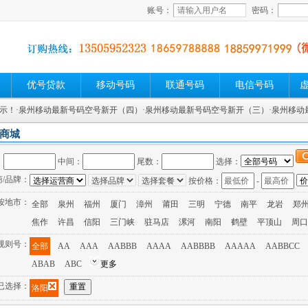
账号：
密码：
优号贷款
移动号码
联通号码
电信号码
展示！
·泉州移动最新号码空号新开（四）
·泉州移动最新号码空号新开（三）
·泉州移
商城
：
中间：
尾数：
选择：
商/品牌：
按价格：
-
按地市：
全部
泉州
福州
厦门
漳州
莆田
三明
宁德
南平
龙岩
郑
焦作
许昌
信阳
三门峡
驻马店
漯河
南阳
鹤壁
平顶山
周口
规则号：
全部
AA
AAA
AABBB
AAAA
AABBBB
AAAAA
AABBCC
ABAB
ABC
更多
已选择：
洛阳