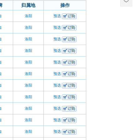
牌
归属地
操作
知
洛阳
预选
知
洛阳
预选
知
洛阳
预选
知
洛阳
预选
知
洛阳
预选
知
洛阳
预选
知
洛阳
预选
知
洛阳
预选
知
洛阳
预选
知
洛阳
预选
知
洛阳
预选