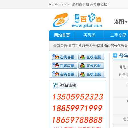
www.qzbst.com 泉州百事通 买号更轻松！
洛阳
网站首页
买号码
二手交易
最新公告
·厦门手机靓号大全
·福建省内部分优号
号码
号段
运营
您