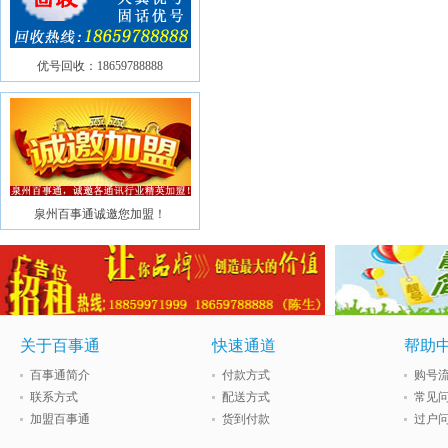
优号回收：18659788888
泉州百事通诚邀您加盟！
关于百事通
快速通道
帮助
百事通简介
付款方式
购号
联系方式
配送方式
常见
加盟百事通
货到付款
过户