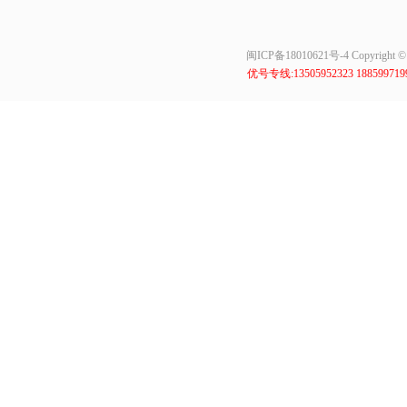
闽ICP备18010621号-4
Copyrig
优号专线:13505952323 18859971999