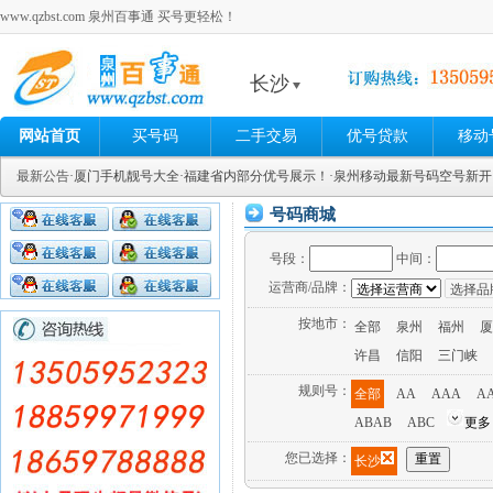
www.qzbst.com 泉州百事通 买号更轻松！
长沙
网站首页
买号码
二手交易
优号贷款
移动
最新公告
·厦门手机靓号大全
·福建省内部分优号展示！
·泉州移动最新号码空号新
号码商城
号段：
中间：
运营商/品牌：
按地市：
全部
泉州
福州
厦
许昌
信阳
三门峡
规则号：
全部
AA
AAA
A
ABAB
ABC
更多
您已选择：
长沙