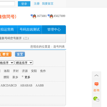
注册
我要留言
1675081
85027699
虚拟运营商
号码吉凶测试
管理中心
动最新号码空号新开（二）
您现在的位置是：选号列表
州
洛阳
开封
济源
安阳
焦作
濮阳
新乡
更多
ABCDABCD
ABABAB
AABB
咨询