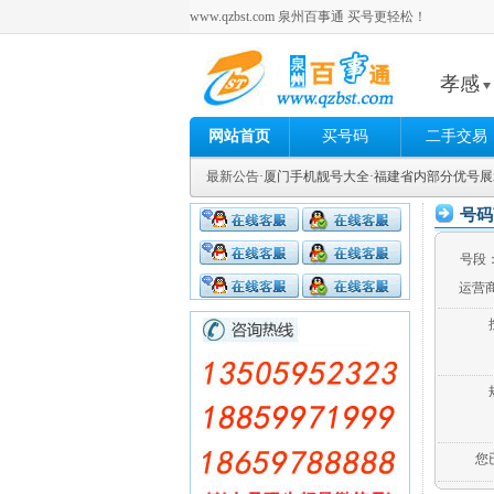
www.qzbst.com 泉州百事通 买号更轻松！
孝感
网站首页
买号码
二手交易
最新公告
·厦门手机靓号大全
·福建省内部分优号
号码
号段
运营
您