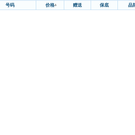
号码
价格
赠送
保底
品