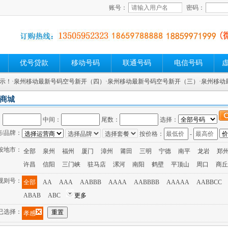
账号：
密码：
优号贷款
移动号码
联通号码
电信号码
展示！
·泉州移动最新号码空号新开（四）
·泉州移动最新号码空号新开（三）
·泉州移
商城
：
中间：
尾数：
选择：
商/品牌：
按价格：
-
按地市：
全部
泉州
福州
厦门
漳州
莆田
三明
宁德
南平
龙岩
郑
许昌
信阳
三门峡
驻马店
漯河
南阳
鹤壁
平顶山
周口
商丘
规则号：
全部
AA
AAA
AABBB
AAAA
AABBBB
AAAAA
AABBCC
ABAB
ABC
更多
已选择：
孝感