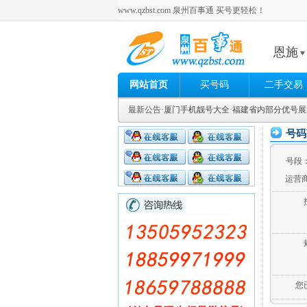
www.qzbst.com 泉州百事通 买号更轻松！
恩施
网站首页
买号码
二手交易
最新公告
·厦门手机靓号大全
·福建省内部分优号
号码
号段
运营
您