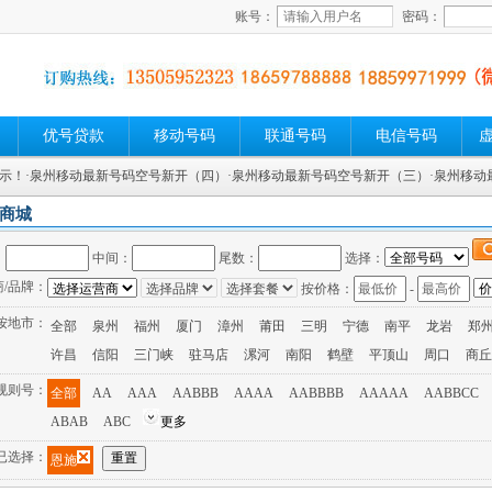
账号：
密码：
优号贷款
移动号码
联通号码
电信号码
展示！
·泉州移动最新号码空号新开（四）
·泉州移动最新号码空号新开（三）
·泉州移
商城
：
中间：
尾数：
选择：
商/品牌：
按价格：
-
按地市：
全部
泉州
福州
厦门
漳州
莆田
三明
宁德
南平
龙岩
郑
许昌
信阳
三门峡
驻马店
漯河
南阳
鹤壁
平顶山
周口
商丘
规则号：
全部
AA
AAA
AABBB
AAAA
AABBBB
AAAAA
AABBCC
ABAB
ABC
更多
已选择：
恩施