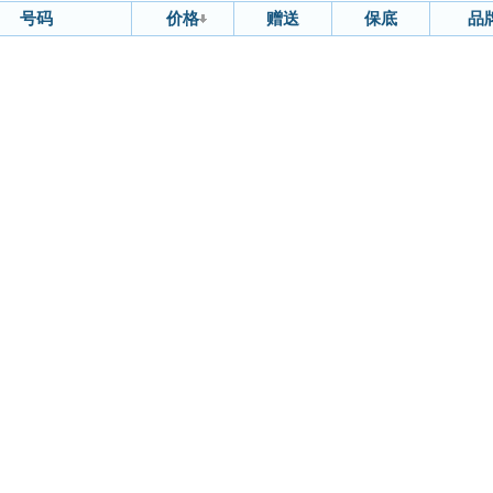
号码
价格
赠送
保底
品