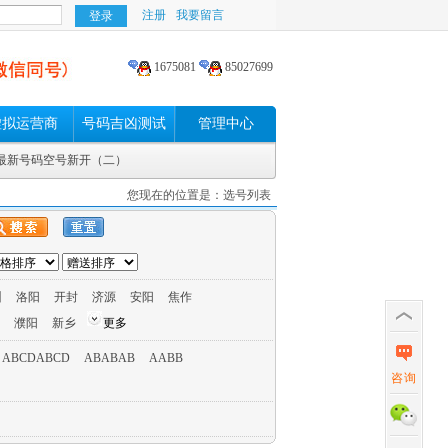
注册
我要留言
1675081
85027699
虚拟运营商
号码吉凶测试
管理中心
动最新号码空号新开（二）
您现在的位置是：选号列表
州
洛阳
开封
济源
安阳
焦作
濮阳
新乡
更多
ABCDABCD
ABABAB
AABB
咨询