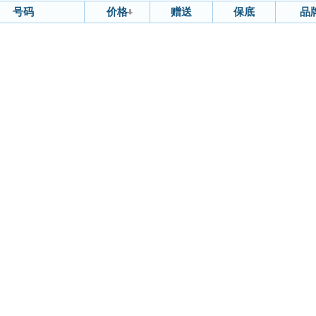
号码
价格
赠送
保底
品