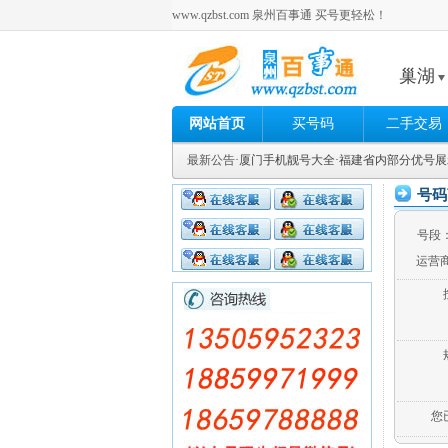
www.qzbst.com 泉州百事通 买号更轻松！
巢湖
网站首页
买号码
二手交易
最新公告
·厦门手机靓号大全
·福建省内部分优号
号码
号段
运营
您