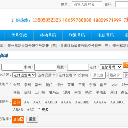
账号：
密码：
优号贷款
移动号码
联通号码
电信号码
展示！
·泉州移动最新号码空号新开（四）
·泉州移动最新号码空号新开（三）
·泉州移
商城
：
中间：
尾数：
选择：
商/品牌：
按价格：
-
按地市：
全部
泉州
福州
厦门
漳州
莆田
三明
宁德
南平
龙岩
郑
许昌
信阳
三门峡
驻马店
漯河
南阳
鹤壁
平顶山
周口
商丘
规则号：
全部
AA
AAA
AABBB
AAAA
AABBBB
AAAAA
AABBCC
ABAB
ABC
更多
已选择：
巢湖