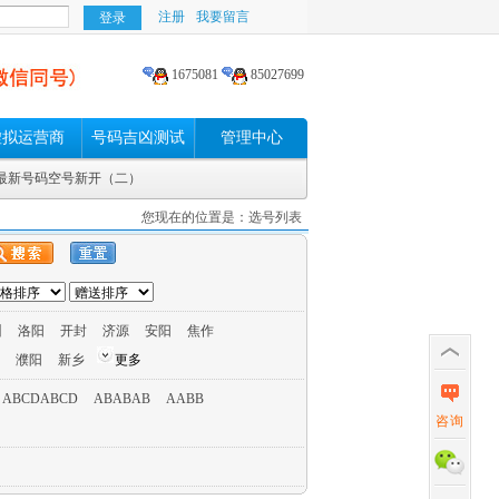
注册
我要留言
1675081
85027699
虚拟运营商
号码吉凶测试
管理中心
动最新号码空号新开（二）
您现在的位置是：选号列表
州
洛阳
开封
济源
安阳
焦作
濮阳
新乡
更多
ABCDABCD
ABABAB
AABB
咨询